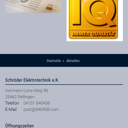
Startseite
Aktuelles
Schröder Elektrotechnik e.K.
Hermann-Löns-Weg 96
25462
Rellingen
Telefon
04101 840408
E-Mail
post@840408.com
Öffnungszeiten