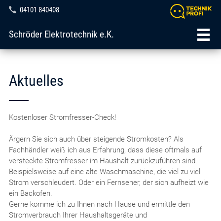
04101 840408
Schröder Elektrotechnik e.K.
Aktuelles
Kostenloser Stromfresser-Check!
Ärgern Sie sich auch über steigende Stromkosten? Als
Fachhändler weiß ich aus Erfahrung, dass diese oftmals auf
versteckte Stromfresser im Haushalt zurückzuführen sind.
Beispielsweise auf eine alte Waschmaschine, die viel zu viel
Strom verschleudert. Oder ein Fernseher, der sich aufheizt wie
ein Backofen.
Gerne komme ich zu Ihnen nach Hause und ermittle den
Stromverbrauch Ihrer Haushaltsgeräte und