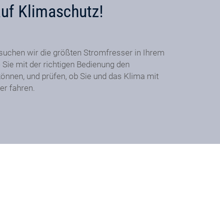
auf Klimaschutz!
suchen wir die größten Stromfresser in Ihrem
 Sie mit der richtigen Bedienung den
önnen, und prüfen, ob Sie und das Klima mit
er fahren.