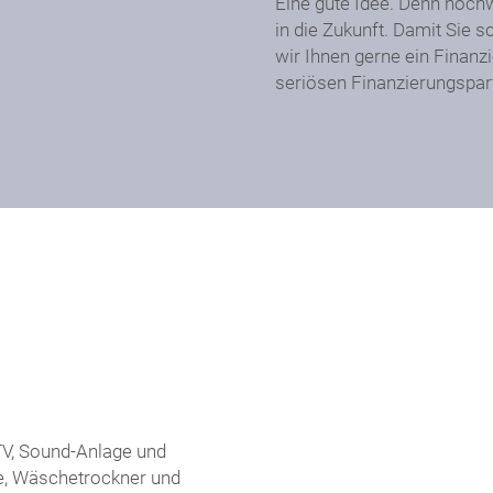
Eine gute Idee. Denn hochw
in die Zukunft. Damit Sie 
wir Ihnen gerne ein Finanz
seriösen Finanzierungspar
-TV, Sound-Anlage und
, Wäschetrockner und