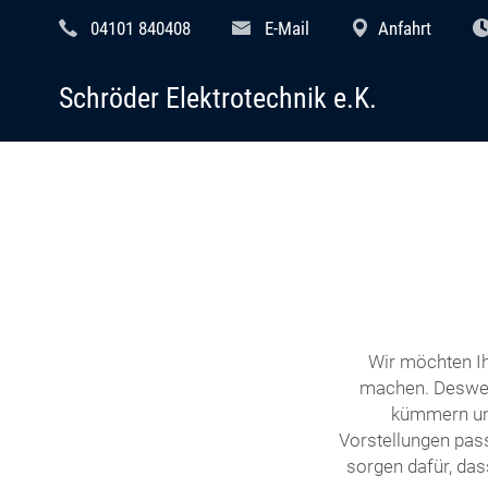
04101 840408
E-Mail
Anfahrt
Schröder Elektrotechnik e.K.
Wir möchten Ih
machen. Desweg
kümmern uns
Vorstellungen pass
sorgen dafür, das