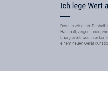
Ich lege Wert 
Das tun wir auch. Deshalb 
Haushalt, zeigen Ihnen, wie
Energieverbrauch senken k
einem neuen Gerät günstig