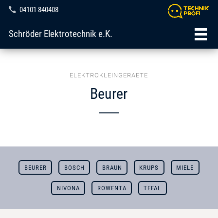
04101 840408
Schröder Elektrotechnik e.K.
ELEKTROKLEINGERAETE
Beurer
BEURER
BOSCH
BRAUN
KRUPS
MIELE
NIVONA
ROWENTA
TEFAL